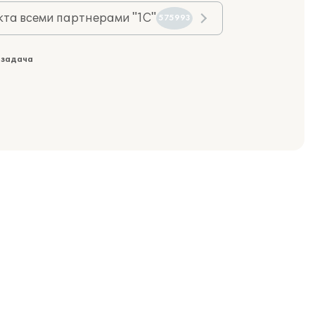
та всеми партнерами "1С"
575993
 задача