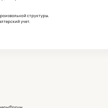
произвольной структуры.
лтерский учет.
неры
Форум