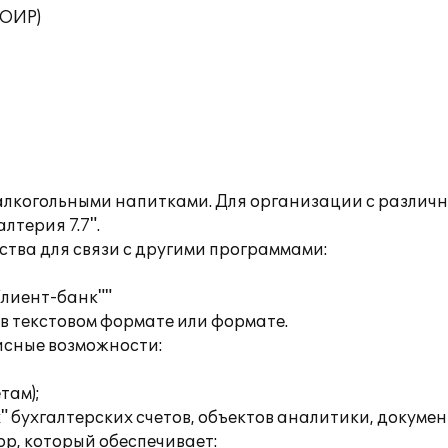
ТОИР)
лкогольными напитками. Для организации с различ
лтерия 7.7".
ства для связи с другими программами:
Клиент-банк""
в текстовом формате или формате.
висные возможности:
там);
 бухгалтерских счетов, объектов аналитики, докумен
ор, который обеспечивает: