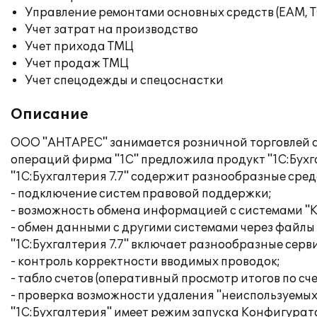
Управление ремонтами основных средств (EAM, 
Учет затрат на производство
Учет прихода ТМЦ
Учет продаж ТМЦ
Учет спецодежды и спецоснастки
Описание
ООО "АНТАРЕС" занимается розничной торговлей а
операций фирма "1С" предложила продукт "1С:Бухга
"1С:Бухгалтерия 7.7" содержит разнообразные сред
- подключение систем правовой поддержки;
- возможность обмена информацией с системами "
- обмен данными с другими системами через файлы 
"1С:Бухгалтерия 7.7" включает разнообразные сер
- контроль корректности вводимых проводок;
- табло счетов (оперативный просмотр итогов по сче
- проверка возможности удаления "неиспользуемых"
"1С:Бухгалтерия" имеет режим запуска Конфигурат