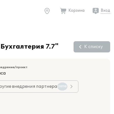
Корзина
Вход
Бухгалтерия 7.7"
К списку
недрение/проект
еса
ругие внедрения партнера
20110