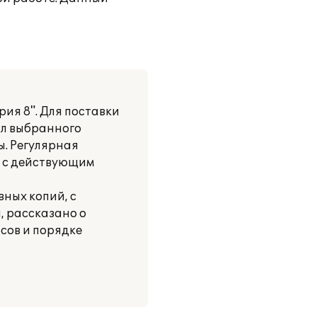
ия 8". Для поставки
ал выбранного
. Регулярная
и с действующим
вных копий, с
, рассказано о
сов и порядке