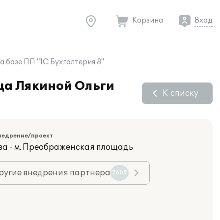
Корзина
Вход
а базе ПП "1С:Бухгалтерия 8"
ица Лякиной Ольги
К списку
недрение/проект
ва - м. Преображенская площадь
ругие внедрения партнера
7605