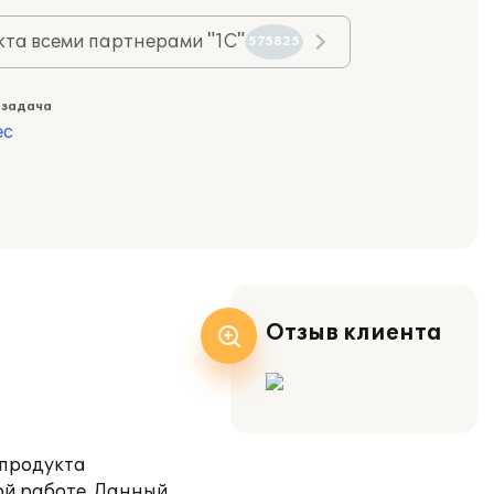
та всеми партнерами "1С"
575825
 задача
ес
Отзыв клиента
 продукта
ой работе. Данный