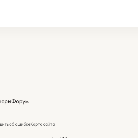
неры
Форум
ить об ошибке
Карта сайта