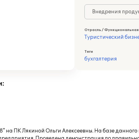
Внедрения продук
Отрасль / Функциональная
Туристический бизн
Теги
бухгалтерия
и:
8" на ПК Лякиной Ольги Алексеевны. На базе данного
 предприятия. Проведена демонстрация по правильн