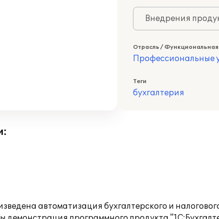
Внедрения продук
Отрасль / Функциональная
Профессиональные у
Теги
бухгалтерия
и:
изведена автоматизация бухгалтерского и налоговог
ены демонстрация программного продукта "1С:Бухгалте