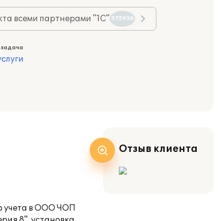
та всеми партнерами "1С"
575930
 задача
слуги
Отзыв клиента
о учета в ООО ЧОП
рия 8", установка