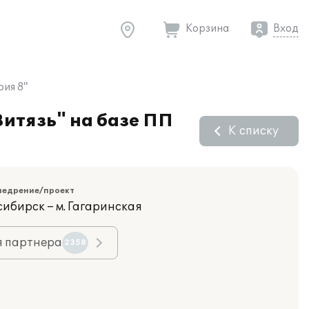
Корзина
Вход
рия 8"
Витязь" на базе ПП
К списку
недрение/проект
сибирск – м. Гагаринская
я партнера
2358