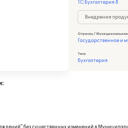
1С:Бухгалтерия 8
Внедрения продук
Отрасль / Функциональная
Государственное и 
Теги
бухгалтерия
и:
чреждений" без существенных изменений в Муниципал