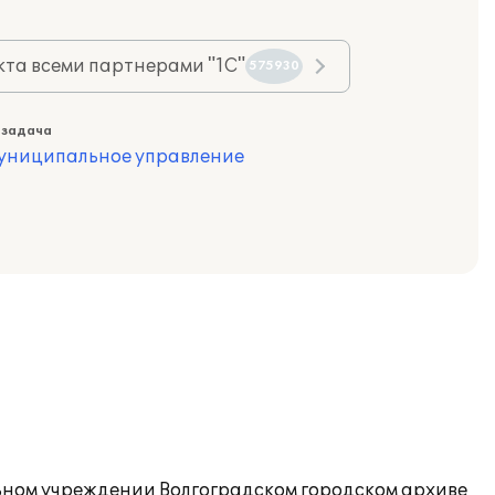
та всеми партнерами "1С"
575930
 задача
муниципальное управление
ьном учреждении Волгоградском городском архиве