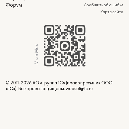
Форум
Сообщить об ошибке
Карта сайта
Мы в Max
© 2011-2026 АО «Группа 1С» (правопреемник ООО
«1С»). Все права защищены.
websol@1c.ru