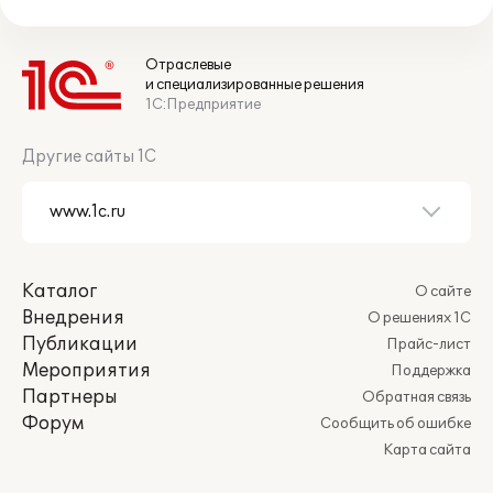
Отраслевые
и специализированные решения
1С:Предприятие
Другие сайты 1С
Каталог
О сайте
Внедрения
О решениях 1С
Публикации
Прайс-лист
Мероприятия
Поддержка
Партнеры
Обратная связь
Форум
Сообщить об ошибке
Карта сайта