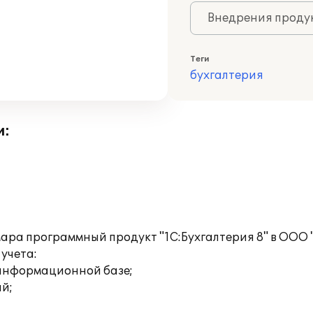
Внедрения продук
Теги
бухгалтерия
и:
а программный продукт "1С:Бухгалтерия 8" в ООО "
 учета:
 информационной базе;
ий;