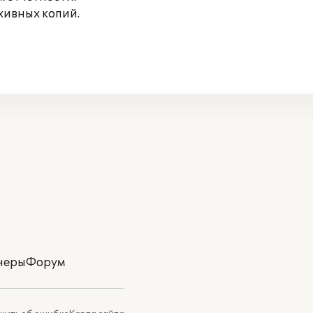
хивных копий.
неры
Форум