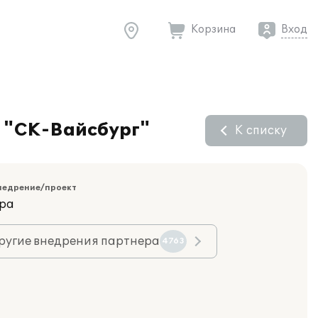
Корзина
Вход
О "СК-Вайсбург"
К списку
недрение/проект
ара
ругие внедрения партнера
4763