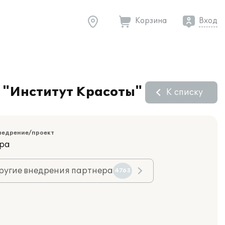
Корзина
Вход
О "Институт Красоты"
К списку
недрение/проект
ара
ругие внедрения партнера
4763