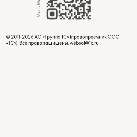
Мы в Max
© 2011-2026 АО «Группа 1С» (правопреемник ООО
«1С»). Все права защищены.
websol@1c.ru