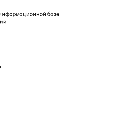
й информационной базе
ций
в