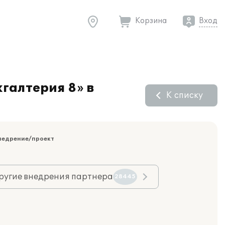
Корзина
Вход
галтерия 8» в
К списку
недрение/проект
ругие внедрения партнера
28445