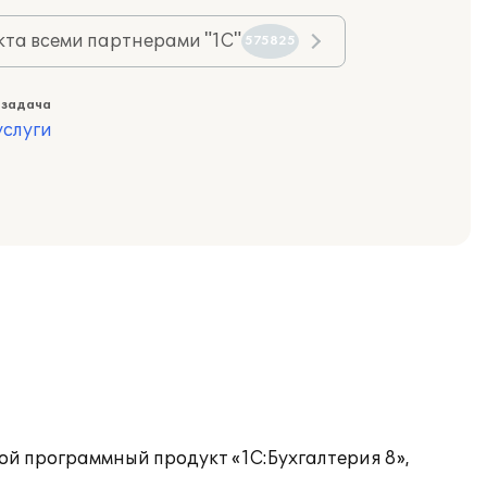
та всеми партнерами "1С"
575825
 задача
слуги
ой программный продукт «1С:Бухгалтерия 8»,