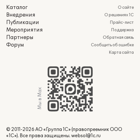
Каталог
О сайте
Внедрения
О решениях 1С
Публикации
Прайс-лист
Мероприятия
Поддержка
Партнеры
Обратная связь
Форум
Сообщить об ошибке
Карта сайта
Мы в Max
© 2011-2026 АО «Группа 1С» (правопреемник ООО
«1С»). Все права защищены.
websol@1c.ru