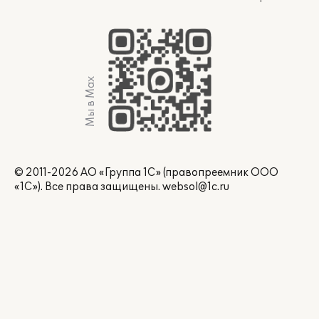
Мы в Max
© 2011-2026 АО «Группа 1С» (правопреемник ООО
«1С»). Все права защищены.
websol@1c.ru