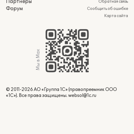
Партнеры
Обратная связь
Форум
Сообщить об ошибке
Карта сайта
Мы в Max
© 2011-2026 АО «Группа 1С» (правопреемник ООО
«1С»). Все права защищены.
websol@1c.ru