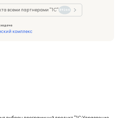
та всеми партнерами "1С"
89264
 задача
еский комплекс