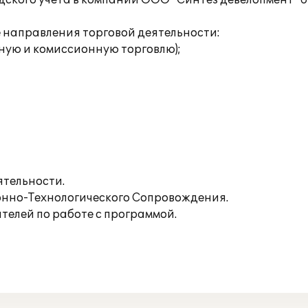
дского учета в компании ООО "Синтез девелопмент"
направления торговой деятельности:
ную и комиссионную торговлю);
ятельности.
нно-Технологического Сопровождения.
телей по работе с программой.