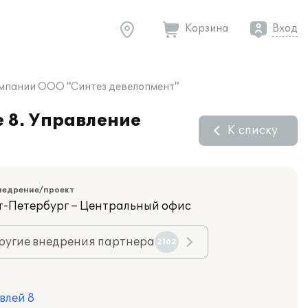
Корзина
Вход
компании ООО "Синтез девелопмент"
 8. Управление
К списку
недрение/проект
кт-Петербург – Центральный офис
ругие внедрения партнера
2162
влей 8