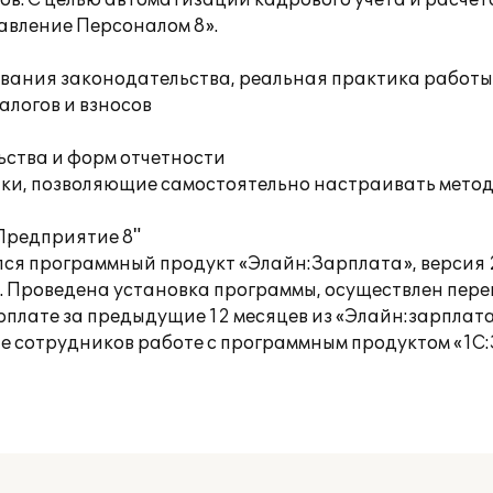
в. С целью автоматизации кадрового учета и расче
авление Персоналом 8».
ебования законодательства, реальная практика работ
алогов и взносов
ства и форм отчетности
ки, позволяющие самостоятельно настраивать метод
Предприятие 8"
лся программный продукт «Элайн:Зарплата», версия 
). Проведена установка программы, осуществлен пер
лате за предыдущие 12 месяцев из «Элайн:зарплата»
ие сотрудников работе с программным продуктом «1С