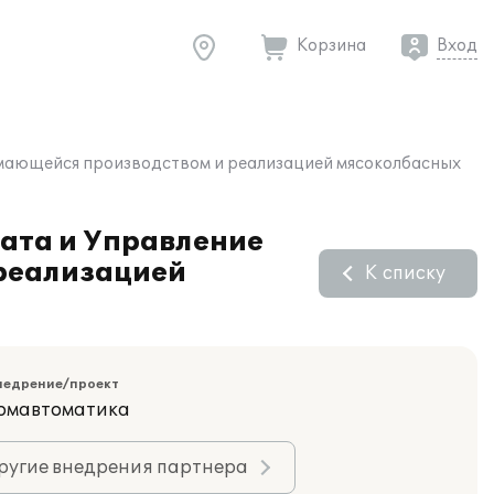
Корзина
Вход
нимающейся производством и реализацией мясоколбасных
лата и Управление
 реализацией
К списку
недрение/проект
ромавтоматика
ругие внедрения партнера