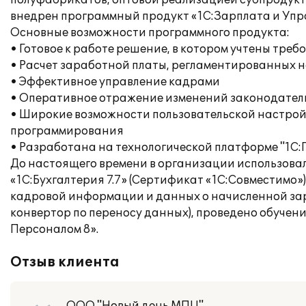
полуфабрикатов, оптовой реализацией субпродукто
внедрен программный продукт «1С:Зарплата и Упр
Основные возможности программного продукта:
• Готовое к работе решение, в котором учтены тр
• Расчет заработной платы, регламентированных н
• Эффективное управление кадрами
• Оперативное отражение изменений законодатель
• Широкие возможности пользовательской настрой
программирования
• Разработана на технологической платформе "1С:
До настоящего времени в организации использова
«1С:Бухгалтерия 7.7» (Сертификат «1С:Совместимо»
кадровой информации и данных о начисленной зарп
конвертор по переносу данных), проведено обучен
Персоналом 8».
Отзыв клиента