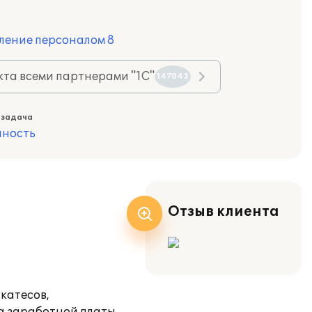
ление персоналом 8
та всеми партнерами "1С"
147043
 задача
ность
Отзыв клиента
катесов,