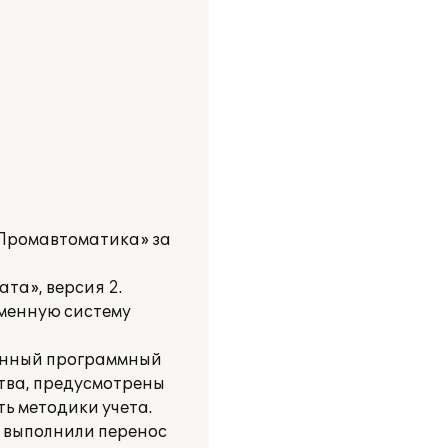
Промавтоматика» за
та», версия 2.
еменную систему
данный программный
ства, предусмотрены
ь методики учета.
 выполнили перенос