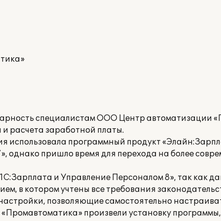
тика»
арность специалистам ООО Центр автоматизации «
 и расчета заработной платы.
я использовала программный продукт «Элайн:Зарпла
7», однако пришло время для перехода на более совр
1С:Зарплата и Управление Персоналом 8», так как 
нием, в котором учтены все требования законодатель
настройки, позволяющие самостоятельно настраиват
«Промавтоматика» произвели установку программы,