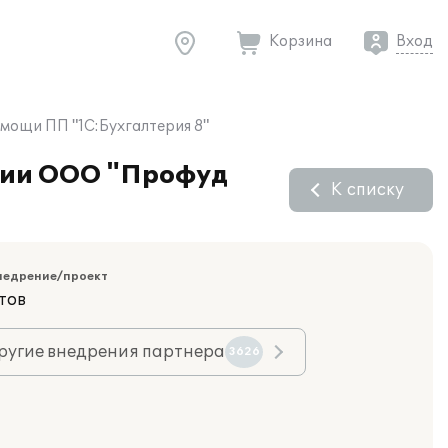
Корзина
Вход
мощи ПП "1С:Бухгалтерия 8"
ятии ООО "Профуд
К списку
недрение/проект
тов
ругие внедрения партнера
3626