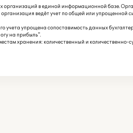
их организаций в единой информационной базе. Орг
ая организация ведёт учет по общей или упрощенной 
ого учета упрощена сопоставимость данных бухгалтерс
огу на прибыль".
местам хранения: количественный и количественно-с