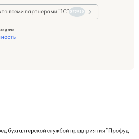
та всеми партнерами "1С"
575930
 задача
ность
еред бухгалтерской службой предприятия "Профуд