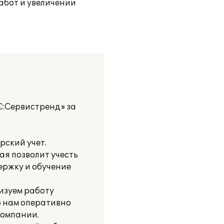
работ и увеличении
:Сервистренд» за
рский учет.
ая позволит учесть
ержку и обучение
ризуем работу
ю нам оперативно
компании.