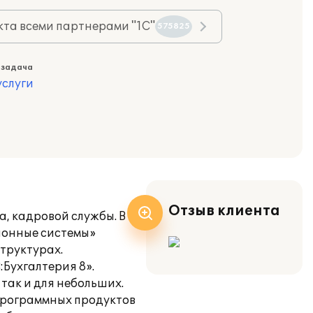
та всеми партнерами "1С"
575825
 задача
слуги
Отзыв клиента
а, кадровой службы. В
ионные системы»
структурах.
Бухгалтерия 8».
так и для небольших.
программных продуктов