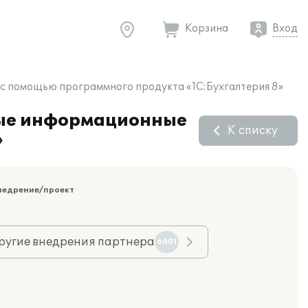
Корзина
Вход
с помощью программного продукта «1С:Бухгалтерия 8»
ные информационные
К списку
»
недрение/проект
ругие внедрения партнера
6001