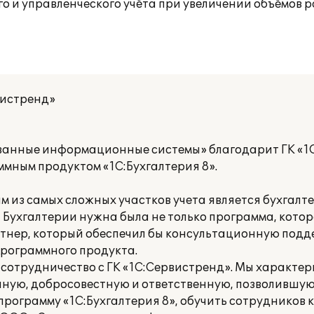
го и управленческого учёта при увеличении объёмов 
вистренд»
нные информационные системы» благодарит ГК «1С
ммным продуктом «1С:Бухгалтерия 8».
 из самых сложных участков учета является бухгалте
 Бухгалтерии нужна была не только программа, котор
тнер, который обеспечил бы консультационную подд
программного продукта.
 сотрудничество с ГК «1С:Сервистренд». Мы характе
ную, добросовестную и ответственную, позволившу
программу «1С:Бухгалтерия 8», обучить сотрудников 