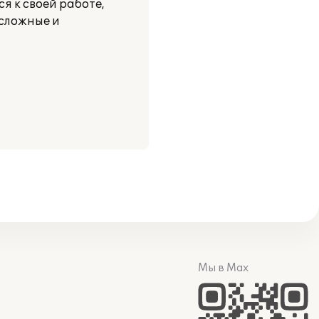
 к своей работе,
 сложные и
Мы в Max