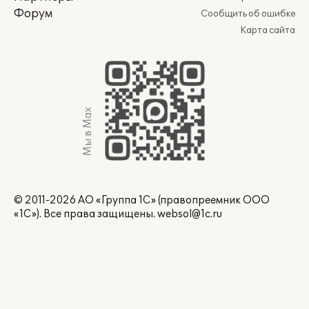
Форум
Сообщить об ошибке
Карта сайта
Мы в Max
© 2011-2026 АО «Группа 1С» (правопреемник ООО
«1С»). Все права защищены.
websol@1c.ru