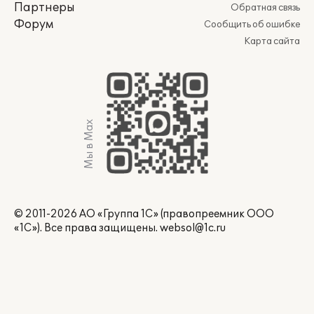
Партнеры
Обратная связь
Форум
Сообщить об ошибке
Карта сайта
Мы в Max
© 2011-2026 АО «Группа 1С» (правопреемник ООО
«1С»). Все права защищены.
websol@1c.ru