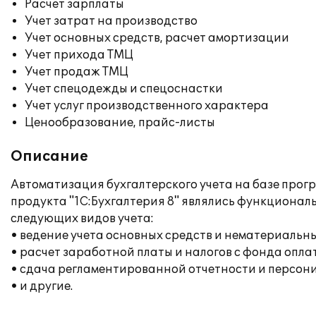
Расчет зарплаты
Учет затрат на производство
Учет основных средств, расчет амортизации
Учет прихода ТМЦ
Учет продаж ТМЦ
Учет спецодежды и спецоснастки
Учет услуг производственного характера
Ценообразование, прайс-листы
Описание
Автоматизация бухгалтерского учета на базе прог
продукта "1С:Бухгалтерия 8" являлись функциона
следующих видов учета:
• ведение учета основных средств и нематериальны
• расчет заработной платы и налогов с фонда опла
• сдача регламентированной отчетности и персон
• и другие.