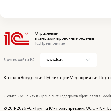
Отраслевые
и специализированные решения
1С:Предприятие
Другие сайты 1С
Каталог
Внедрения
Публикации
Мероприятия
Парт
О сайте
О решениях 1С
Прайс-лист
Поддержка
Обратная связь
Сообщ
© 2011-2026 АО «Группа 1С» (правопреемник ООО «1С»). 