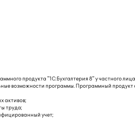
раммного продукта "1С:Бухгалтерия 8" у частного ли
льные возможности программы. Программный продукт
х активов;
ты труда;
ифицированный учет;