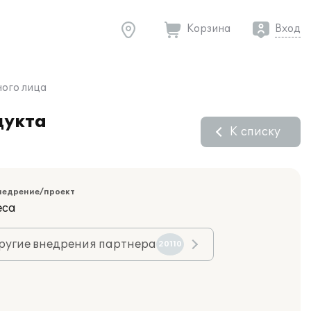
Корзина
Вход
ного лица
дукта
К списку
недрение/проект
еса
ругие внедрения партнера
20110