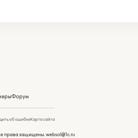
неры
Форум
ить об ошибке
Карта сайта
Все права защищены.
websol@1c.ru