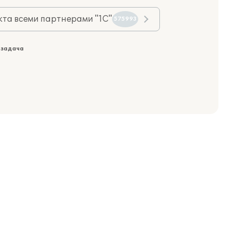
та всеми партнерами "1С"
575993
 задача