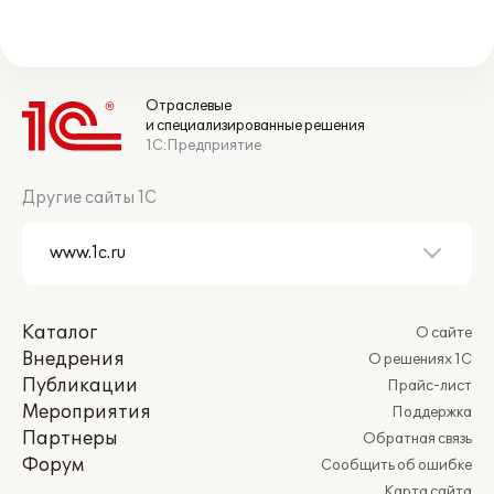
Отраслевые
и специализированные решения
1С:Предприятие
Другие сайты 1С
Каталог
О сайте
Внедрения
О решениях 1С
Публикации
Прайс-лист
Мероприятия
Поддержка
Партнеры
Обратная связь
Форум
Сообщить об ошибке
Карта сайта