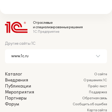
Отраслевые
и специализированные решения
1С:Предприятие
Другие сайты 1С
Каталог
О сайте
Внедрения
О решениях 1С
Публикации
Прайс-лист
Мероприятия
Поддержка
Партнеры
Обратная связь
Форум
Сообщить об ошибке
Карта сайта