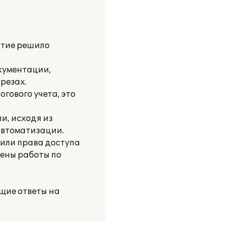
ятие решило
кументации,
резах.
гового учета, это
и, исходя из
автоматизации.
оили права доступа
нены работы по
щие ответы на