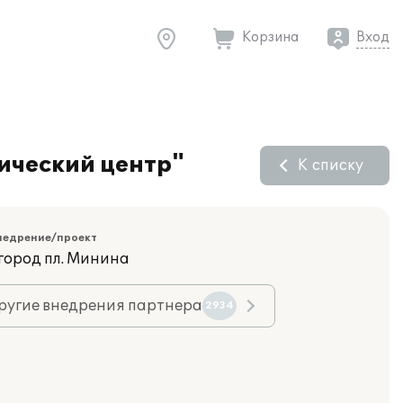
Корзина
Вход
ический центр"
К списку
недрение/проект
город пл. Минина
ругие внедрения партнера
2934