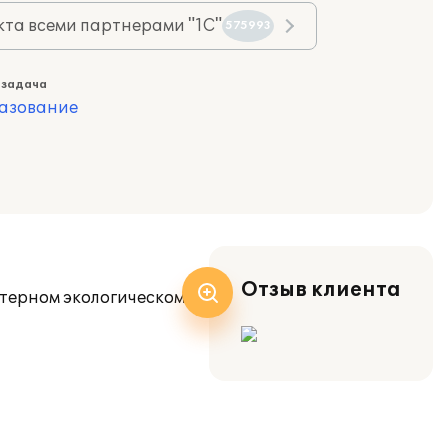
та всеми партнерами "1С"
575993
 задача
азование
Отзыв клиента
ютерном экологическом