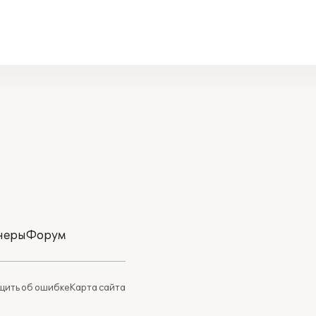
неры
Форум
ить об ошибке
Карта сайта