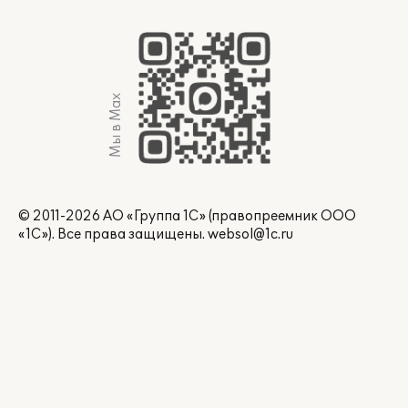
Мы в Max
© 2011-2026 АО «Группа 1С» (правопреемник ООО
«1С»). Все права защищены.
websol@1c.ru