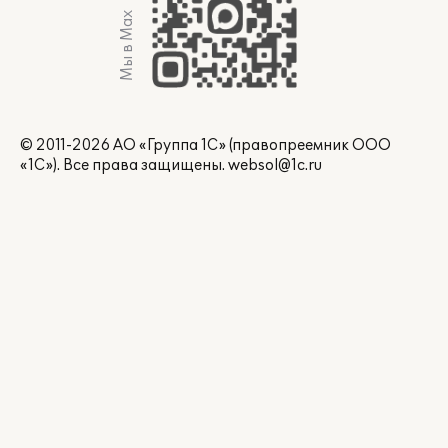
Мы в Max
© 2011-2026 АО «Группа 1С» (правопреемник ООО
«1С»). Все права защищены.
websol@1c.ru