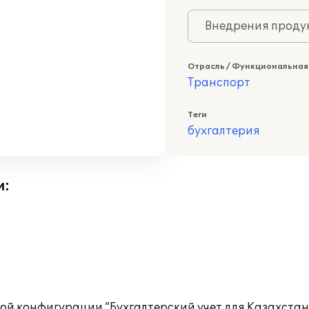
Внедрения продук
Отрасль / Функциональная
Транспорт
Теги
бухгалтерия
и:
ой конфигурации “Бухгалтерский учет для Казахстана