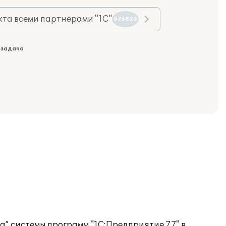
та всеми партнерами "1С"
575825
 задача
” системы программ "1С:Предприятие 7.7" в