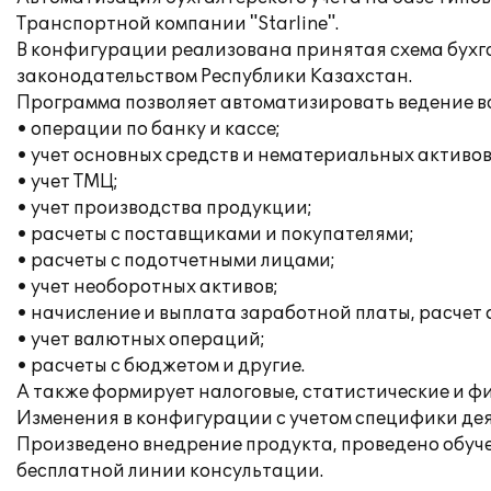
Транспортной компании "Starline".
В конфигурации реализована принятая схема бухга
законодательством Республики Казахстан.
Программа позволяет автоматизировать ведение вс
• операции по банку и кассе;
• учет основных средств и нематериальных активов
• учет ТМЦ;
• учет производства продукции;
• расчеты с поставщиками и покупателями;
• расчеты с подотчетными лицами;
• учет необоротных активов;
• начисление и выплата заработной платы, расчет
• учет валютных операций;
• расчеты с бюджетом и другие.
А также формирует налоговые, статистические и ф
Изменения в конфигурации с учетом специфики де
Произведено внедрение продукта, проведено обуч
бесплатной линии консультации.