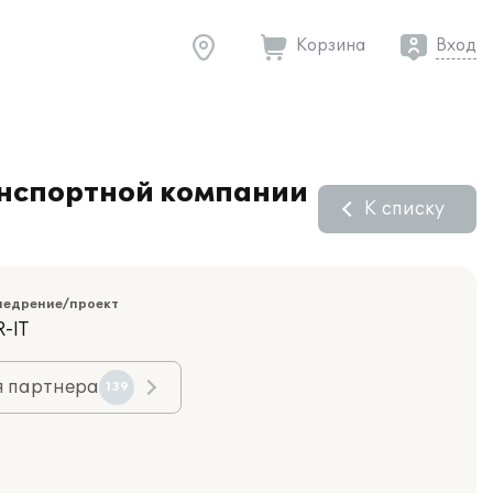
Корзина
Вход
анспортной компании
К списку
недрение/проект
-IT
я партнера
139