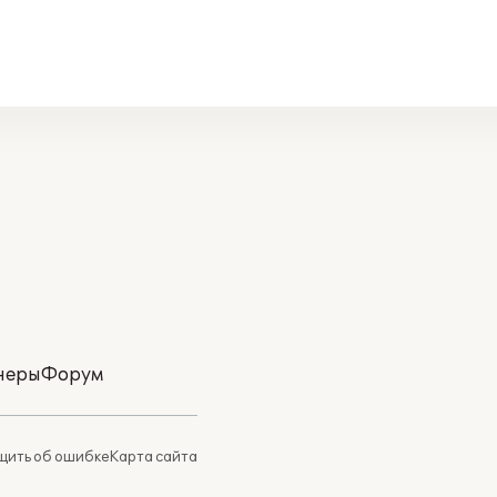
неры
Форум
ить об ошибке
Карта сайта