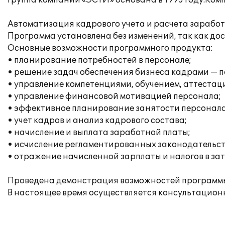
Группа компаний «ЭСТИ» основана в 1993 году.Ком
Автоматизация кадрового учета и расчета зарабо
Программа установлена без изменений, так как д
Основные возможности программного продукта:
• планирование потребностей в персонале;
• решение задач обеспечения бизнеса кадрами — п
• управление компетенциями, обучением, аттестац
• управление финансовой мотивацией персонала;
• эффективное планирование занятости персонала
• учет кадров и анализ кадрового состава;
• начисление и выплата заработной платы;
• исчисление регламентированных законодательств
• отражение начисленной зарплаты и налогов в за
Проведена демонстрация возможностей программы,
В настоящее время осуществляется консультацион