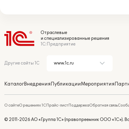
Отраслевые
и специализированные решения
1С:Предприятие
Другие сайты 1С
Каталог
Внедрения
Публикации
Мероприятия
Парт
О сайте
О решениях 1С
Прайс-лист
Поддержка
Обратная связь
Сообщ
© 2011-2026 АО «Группа 1С» (правопреемник ООО «1С»). 