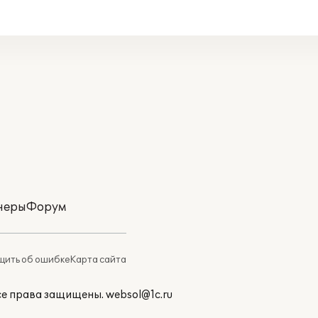
неры
Форум
ить об ошибке
Карта сайта
Все права защищены.
websol@1c.ru