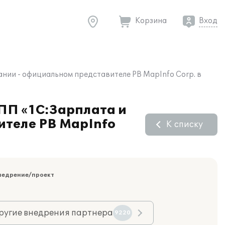
Корзина
Вход
ании - официальном представителе PB MapInfo Corp. в
 ПП «1С:Зарплата и
ителе PB MapInfo
К списку
недрение/проект
ругие внедрения партнера
9220