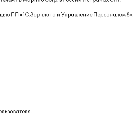
лем PB MapInfo Corp. в России и странах СНГ.
щью ПП «1С:Зарплата и Управление Персоналом 8».
льзователя.