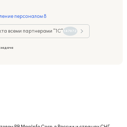
ление персоналом 8
та всеми партнерами "1С"
147072
 задача