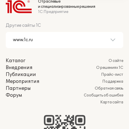
Отраслевые
и специализированные решения
1С:Предприятие
Другие сайты 1С
Каталог
О сайте
Внедрения
О решениях 1С
Публикации
Прайс-лист
Мероприятия
Поддержка
Партнеры
Обратная связь
Форум
Сообщить об ошибке
Карта сайта