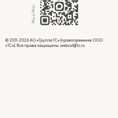
Мы в Max
© 2011-2026 АО «Группа 1С» (правопреемник ООО
«1С»). Все права защищены.
websol@1c.ru