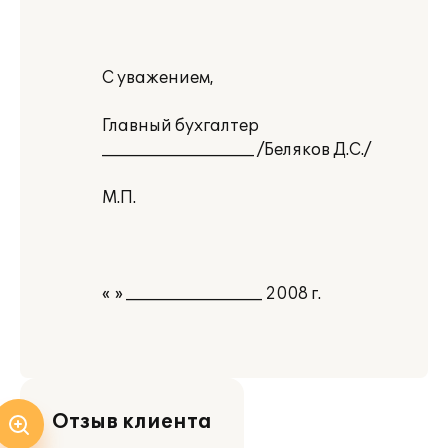
С уважением,
Главный бухгалтер
___________________ /Беляков Д.С./
М.П.
« » _________________ 2008 г.
Отзыв клиента