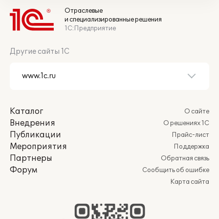
Отраслевые
и специализированные решения
1С:Предприятие
Другие сайты 1С
Каталог
О сайте
Внедрения
О решениях 1С
Публикации
Прайс-лист
Мероприятия
Поддержка
Партнеры
Обратная связь
Форум
Сообщить об ошибке
Карта сайта