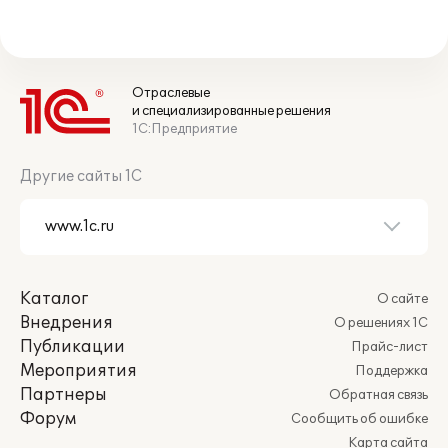
Отраслевые
и специализированные решения
1С:Предприятие
Другие сайты 1С
Каталог
О сайте
Внедрения
О решениях 1С
Публикации
Прайс-лист
Мероприятия
Поддержка
Партнеры
Обратная связь
Форум
Сообщить об ошибке
Карта сайта