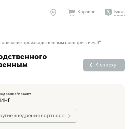
Корзина
Вход
Управление производственным предприятием 8"
одственного
твенным
К списку
недрение/проект
ТИНГ
ругие внедрения партнера