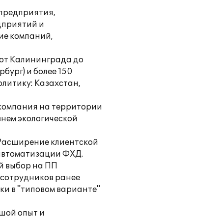
 предприятия,
дприятий и
ие компаний,
 от Калининграда до
бург) и более 150
олитику: Казахстан,
 компания на территории
внем экологической
 Расширение клиентской
 автоматизации ФХД.
й выбор на ПП
 сотрудников ранее
ки в "типовом варианте"
шой опыт и