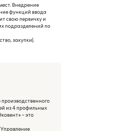
мест. Внедрение
ение функций ввода
ит свою первичку и
гих подразделений по
во, закупки).
го производственного
ей из 4 профильных
ковент» – это
 Управление