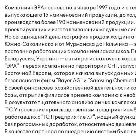
Компания «ЭРА» основана в январе 1997 года и с т
выпускающего 15 наименований продукции, до хол
производства более 190 наименований продукции. 
проектирующих и изготавливающих модульные сис
На сегодняшний день география продаж холдинга 
Южно-Сахалинска и от Мурманска до Нальчика — это
постоянно работающих с компанией заказчиков. Пл
Белоруссия, Украина — в этих регионах очень хор
"ЭРА" - первая компания на территории СНГ, запу
Восточной Европы, которая начала выпуск данных 
безопасности фирм "Bayer AG" и "Samsung Chemicals
В своей финансово-хозяйственной деятельности к
базы, открытие филиалов привело компанию к нео
В результате тщательного анализа рынка комплек
"1С:Управление производственным предприятием 8
работавших с "1С:Предприятие 7.7", мощный функц
без программных доработок, относительно дешевл
В качестве партнера по внедрению системы была 