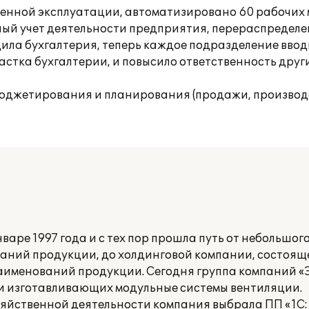
енной эксплуатации, автоматизировано 60 рабочих 
ный учет деятельности предприятия, перераспредел
ла бухгалтерия, теперь каждое подразделение ввод
участка бухгалтерии, и повысило ответственность дру
юджетирования и планирования (продажи, производст
варе 1997 года и с тех пор прошла путь от небольшо
аний продукции, до холдинговой компании, состоящ
аименований продукции. Сегодня группа компаний «Э
и изготавливающих модульные системы вентиляции.
яйственной деятельности компания выбрала ПП «1С: