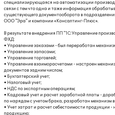
специализирующаяся на автоматизации производст
связи с тем что одна и таже информация обрабат
существующего документооборота в подразделени
ООО "Эра" и компании «Консалтинг-Плюс».
В результате внедрения ПП "1С:Управление произ
ФХД:
• Управление заказами - был переработан механиз
• Управление запасами;
• Управление торговлей;
• Управление взаиморасчетами - настроен механиз
документов задним числом;
• Бухгалтерский учет;
• Налоговый учет;
• НДС по экспортным операциям;
• Кадровый учет и расчет заработной платы - дор
по нарядам с учетом брака, разработан механизм в
• Учет затрат и расчет себестоимости продукции 
продукцию;