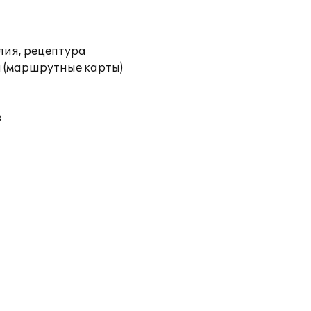
лия, рецептура
 (маршрутные карты)
в