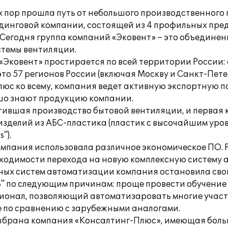
ех пор прошла путь от небольшого производственного
динговой компании, состоящей из 4 профильных пре
Сегодня группа компаний «Эковент» – это объединен
темы вентиляции.
«Эковент» простирается по всей территории России:
 57 регионов России (включая Москву и Санкт-Петер
юс ко всему, компания ведет активную экспортную п
ошо знают продукцию компании.
стившая производство бытовой вентиляции, и первая
изделий из АБС-пластика (пластик с высочайшим уро
").
омпания использовала различное экономическое ПО.
бходимости перехода на новую комплексную систему
сных систем автоматизации компания остановила сво
" по следующим причинам: проще провести обучение
ионал, позволяющий автоматизаровать многие участ
е по сравнению с зарубежными аналогами.
выбрана компания «Консалтинг-Плюс», имеющая боль