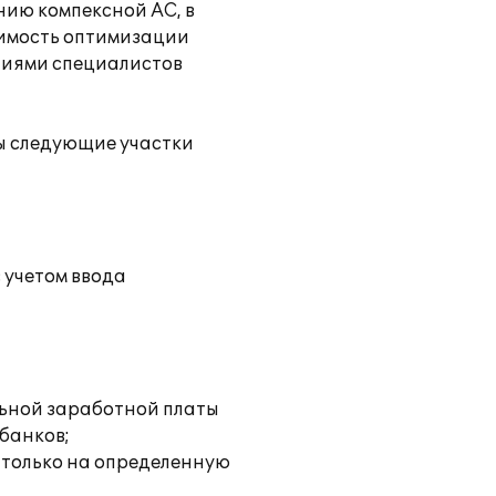
ию компексной АС, в
димость оптимизации
лиями специалистов
ы следующие участки
 учетом ввода
льной заработной платы
 банков;
 только на определенную