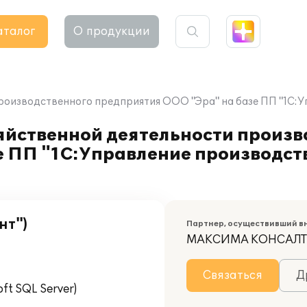
аталог
О продукции
роизводственного предприятия ООО "Эра" на базе ПП "1С:
йственной деятельности произв
е ПП "1С:Управление производс
нт")
Партнер, осуществивший в
МАКСИМА КОНСАЛ
Связаться
Д
t SQL Server)