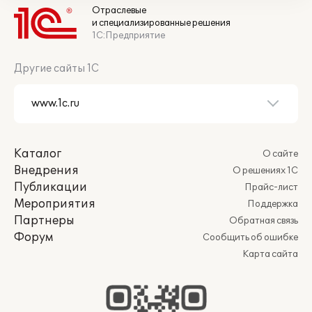
Отраслевые
и специализированные решения
1С:Предприятие
Другие сайты 1С
Каталог
О сайте
Внедрения
О решениях 1С
Публикации
Прайс-лист
Мероприятия
Поддержка
Партнеры
Обратная связь
Форум
Сообщить об ошибке
Карта сайта