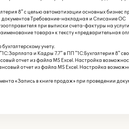
лтерия 8" с целью автоматизации основных бизнес п
я документов Требование-накладная и Списание ОС
рузоотправителя при выписки счета-фактуры на услуги
«Наименование товара» к тексту «предварительная о
о бухгалтерскому учету.
"1С:Зарплата и Кадры 7.7" в ПП "1С:Бухгалтерия 8" с
совый отчет из файла MS Excel. Настройка возможнос
ансовый отчет из файла MS Excel. Настройка возможн
ента «Запись в книге продаж» при проведении докум