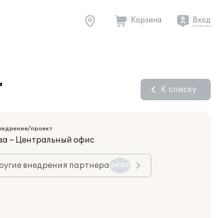
Корзина
Вход
"
К списку
недрение/проект
ва – Центральный офис
ругие внедрения партнера
29150