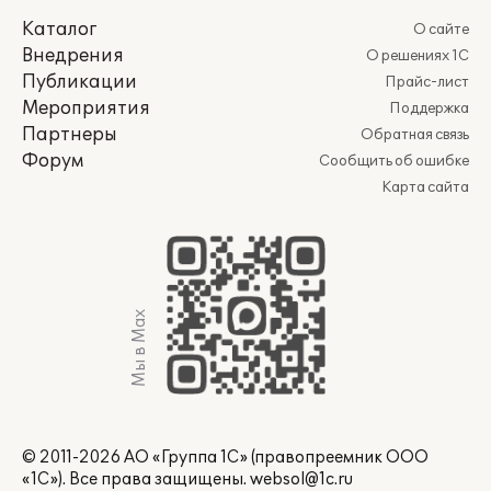
Каталог
О сайте
Внедрения
О решениях 1С
Публикации
Прайс-лист
Мероприятия
Поддержка
Партнеры
Обратная связь
Форум
Сообщить об ошибке
Карта сайта
Мы в Max
© 2011-2026 АО «Группа 1С» (правопреемник ООО
«1С»). Все права защищены.
websol@1c.ru