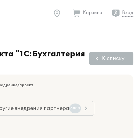
Корзина
Вход
кта "1С:Бухгалтерия
К списку
недрение/проект
ругие внедрения партнера
6003