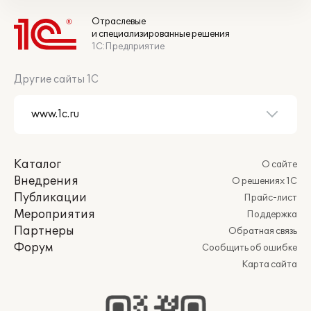
Отраслевые
и специализированные решения
1С:Предприятие
Другие сайты 1С
Каталог
О сайте
Внедрения
О решениях 1С
Публикации
Прайс-лист
Мероприятия
Поддержка
Партнеры
Обратная связь
Форум
Сообщить об ошибке
Карта сайта