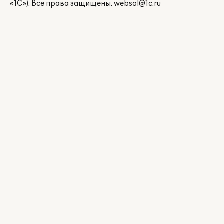
«1С»). Все права защищены.
websol@1c.ru