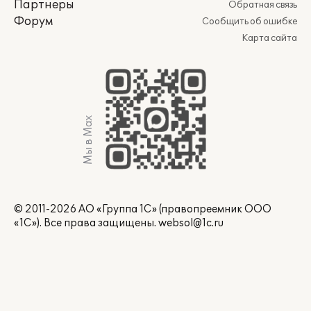
Партнеры
Обратная связь
Форум
Сообщить об ошибке
Карта сайта
Мы в Max
© 2011-2026 АО «Группа 1С» (правопреемник ООО
«1С»). Все права защищены.
websol@1c.ru