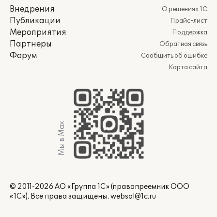
Внедрения
О решениях 1С
Публикации
Прайс-лист
Мероприятия
Поддержка
Партнеры
Обратная связь
Форум
Сообщить об ошибке
Карта сайта
Мы в Max
© 2011-2026 АО «Группа 1С» (правопреемник ООО
«1С»). Все права защищены.
websol@1c.ru