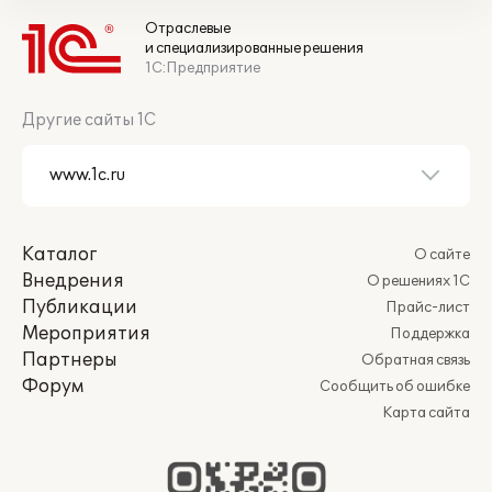
Отраслевые
и специализированные решения
1С:Предприятие
Другие сайты 1С
Каталог
О сайте
Внедрения
О решениях 1С
Публикации
Прайс-лист
Мероприятия
Поддержка
Партнеры
Обратная связь
Форум
Сообщить об ошибке
Карта сайта