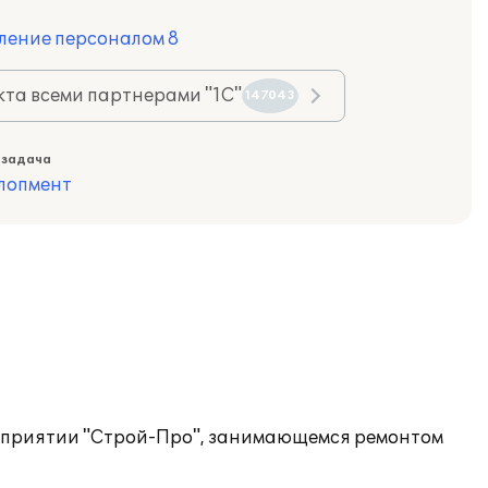
ление персоналом 8
та всеми партнерами "1С"
147043
 задача
лопмент
едприятии "Строй-Про", занимающемся ремонтом