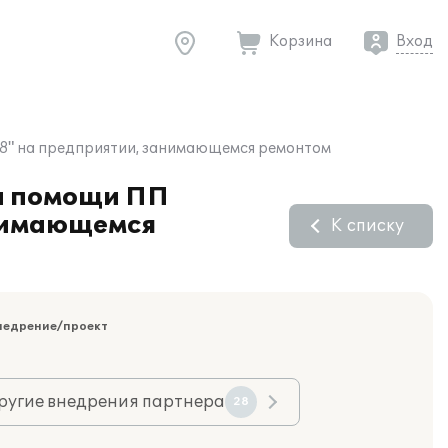
Корзина
Вход
 8" на предприятии, занимающемся ремонтом
ри помощи ПП
анимающемся
К списку
недрение/проект
ругие внедрения партнера
28