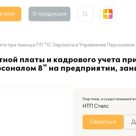
аталог
О продукции
чета при помощи ПП "1С:Зарплата и Управление Персоналом
тной платы и кадрового учета п
рсоналом 8" на предприятии, з
Партнер, осуществивший в
НТП Стелс
Связаться
Д