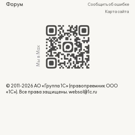
Форум
Сообщить об ошибке
Карта сайта
Мы в Max
© 2011-2026 АО «Группа 1С» (правопреемник ООО
«1С»). Все права защищены.
websol@1c.ru