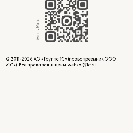
Мы в Max
© 2011-2026 АО «Группа 1С» (правопреемник ООО
«1С»). Все права защищены.
websol@1c.ru