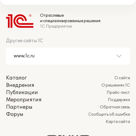
Отраслевые
и специализированные решения
1С:Предприятие
Другие сайты 1С
Каталог
О сайте
Внедрения
О решениях 1С
Публикации
Прайс-лист
Мероприятия
Поддержка
Партнеры
Обратная связь
Форум
Сообщить об ошибке
Карта сайта