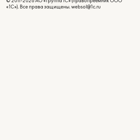
© 2011-2026 АО «Группа 1С» (правопреемник ООО
«1С»). Все права защищены.
websol@1c.ru