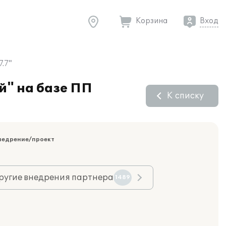
Корзина
Вход
.7"
й" на базе ПП
К списку
недрение/проект
ругие внедрения партнера
1489