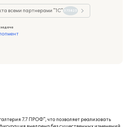
та всеми партнерами "1С"
575825
 задача
лопмент
галтерия 7.7 ПРОФ", что позволяет реализовать
онфигурация внедрена без существенных изменений.