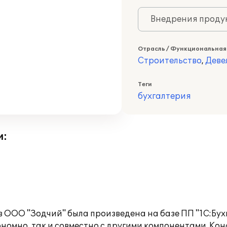
Внедрения продук
Отрасль / Функциональная
Строительство
,
Деве
Теги
бухгалтерия
и:
в ООО "Зодчий" была произведена на базе ПП "1С:Бух
тономно, так и совместно с другими компонентами. К