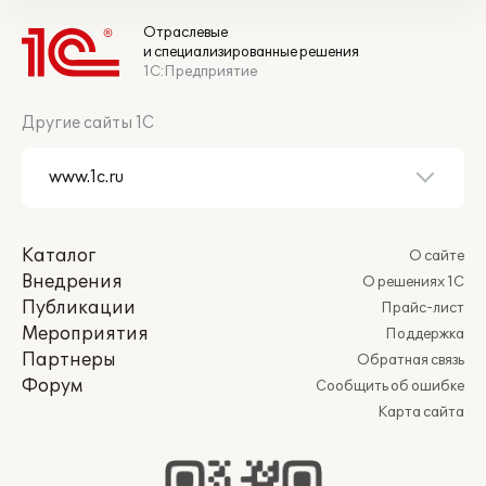
Отраслевые
и специализированные решения
1С:Предприятие
Другие сайты 1С
Каталог
О сайте
Внедрения
О решениях 1С
Публикации
Прайс-лист
Мероприятия
Поддержка
Партнеры
Обратная связь
Форум
Сообщить об ошибке
Карта сайта