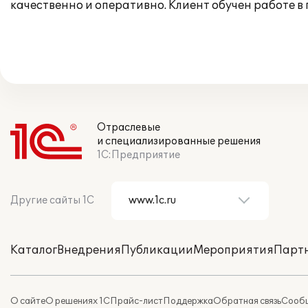
качественно и оперативно. Клиент обучен работе 
Отраслевые
и специализированные решения
1С:Предприятие
Другие сайты 1С
Каталог
Внедрения
Публикации
Мероприятия
Парт
О сайте
О решениях 1С
Прайс-лист
Поддержка
Обратная связь
Сообщ