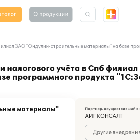
аталог
О продукции
 филиал ЗАО "Ондулин-строительные материалы" на базе пр
и налогового учёта в Спб филиа
зе программного продукта "1С:З
льные материалы"
Партнер, осуществивший в
АИГ КОНСАЛТ
Другие внедрени