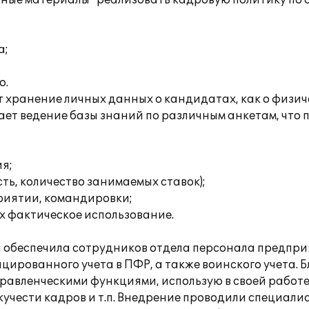
ные материалы" реализовать кадровую политику по
а;
о.
 хранение личных данных о кандидатах, как о физиче
ет ведение базы знаний по различным анкетам, что
я;
ь, количество занимаемых ставок);
риятии, командировки;
х фактическое использование.
 обеспечила сотрудников отдела персонала предпри
ированного учета в ПФР, а также воинского учета. 
равленческими функциями, использую в своей работе
кучести кадров и т.п. Внедрение проводили специал