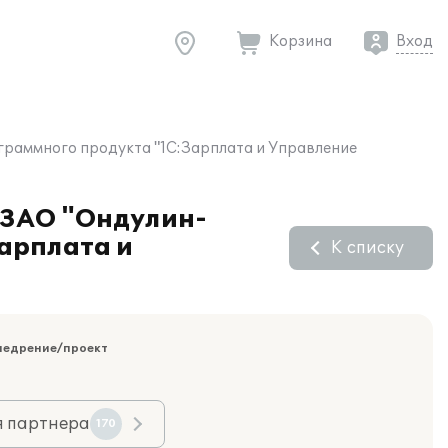
Корзина
Вход
ограммного продукта "1С:Зарплата и Управление
л ЗАО "Ондулин-
арплата и
К списку
недрение/проект
я партнера
170