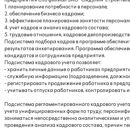
предприятия Спб филиал ЗАО "Ондулин-строитель
1. планирование потребности в персонале;
2. обеспечение бизнеса кадрами;
3. эффективное планирование занятости персонал
4. учет кадров и анализ кадрового состава;
5. трудовые отношения, кадровое делопроизводств
Подсистема подбора кадров в программе обеспечит
результатов анкетирования. Программа обеспечива
кандидатов и сотрудников предприятия.
Подсистема кадрового учета позволяет:
- хранить личные данные о работниках предприяти
- служебную информацию (подразделение, должност
- регистрировать продвижение работника в предп
- учитывать отпуска работников, контролировать и
Подсистема регламентированного кадрового учета
учета унифицированных форм по труду; персонифиц
заниматься непосредственно аналитическими и уп
проведения анализа кадрового состава, причин те