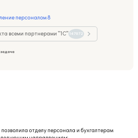
ление персоналом 8
та всеми партнерами "1С"
147072
 задача
 позволила отделу персонала и бухгалтерам