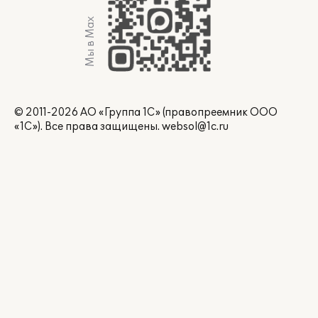
Мы в Max
© 2011-2026 АО «Группа 1С» (правопреемник ООО
«1С»). Все права защищены.
websol@1c.ru