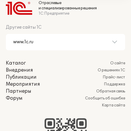
Отраслевые
и специализированные решения
1С:Предприятие
Другие сайты 1С
Каталог
О сайте
Внедрения
О решениях 1С
Публикации
Прайс-лист
Мероприятия
Поддержка
Партнеры
Обратная связь
Форум
Сообщить об ошибке
Карта сайта