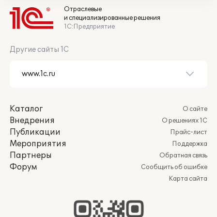
Отраслевые
и специализированные решения
1С:Предприятие
Другие сайты 1С
Каталог
О сайте
Внедрения
О решениях 1С
Публикации
Прайс-лист
Мероприятия
Поддержка
Партнеры
Обратная связь
Форум
Сообщить об ошибке
Карта сайта